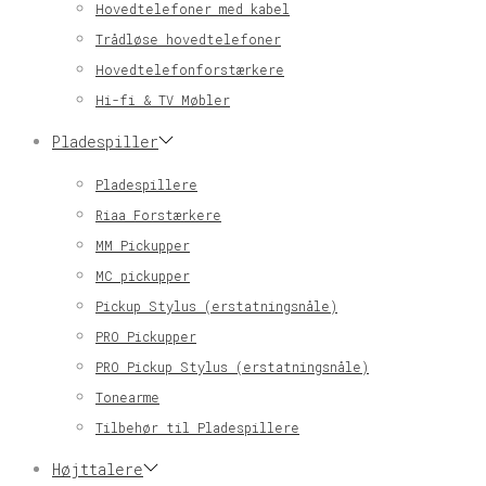
Hovedtelefoner med kabel
Trådløse hovedtelefoner
Hovedtelefonforstærkere
Hi-fi & TV Møbler
Pladespiller
Pladespillere
Riaa Forstærkere
MM Pickupper
MC pickupper
Pickup Stylus (erstatningsnåle)
PRO Pickupper
PRO Pickup Stylus (erstatningsnåle)
Tonearme
Tilbehør til Pladespillere
Højttalere