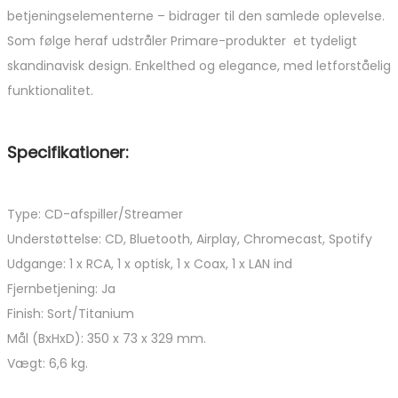
betjeningselementerne – bidrager til den samlede oplevelse.
Som følge heraf udstråler Primare-produkter et tydeligt
skandinavisk design. Enkelthed og elegance, med letforståelig
funktionalitet.
Specifikationer:
Type: CD-afspiller/Streamer
Understøttelse: CD, Bluetooth, Airplay, Chromecast, Spotify
Udgange: 1 x RCA, 1 x optisk, 1 x Coax, 1 x LAN ind
Fjernbetjening: Ja
Finish: Sort/Titanium
Mål (BxHxD): 350 x 73 x 329 mm.
Vægt: 6,6 kg.