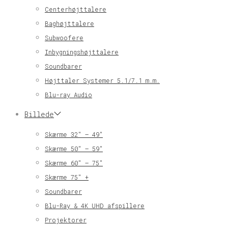
Centerhøjttalere
Baghøjttalere
Subwoofere
Inbygningshøjttalere
Soundbarer
Højttaler Systemer 5.1/7.1 m.m.
Blu-ray Audio
Billede
Skærme 32″ – 49″
Skærme 50″ – 59″
Skærme 60″ – 75″
Skærme 75″ +
Soundbarer
Blu-Ray & 4K UHD afspillere
Projektorer