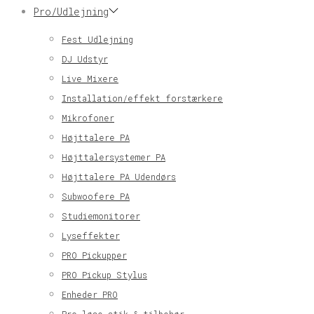
Pro/Udlejning
Fest Udlejning
DJ Udstyr
Live Mixere
Installation/effekt forstærkere
Mikrofoner
Højttalere PA
Højttalersystemer PA
Højttalere PA Udendørs
Subwoofere PA
Studiemonitorer
Lyseffekter
PRO Pickupper
PRO Pickup Stylus
Enheder PRO