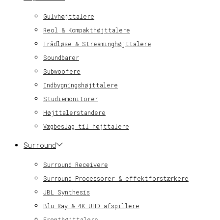
Gulvhøjttalere
Reol & Kompakthøjttalere
Trådløse & Streaminghøjttalere
Soundbarer
Subwoofere
Indbygningshøjttalere
Studiemonitorer
Højttalerstandere
Vægbeslag til højttalere
Surround
Surround Receivere
Surround Processorer & effektforstærkere
JBL Synthesis
Blu-Ray & 4K UHD afspillere
Fronthøjttalere