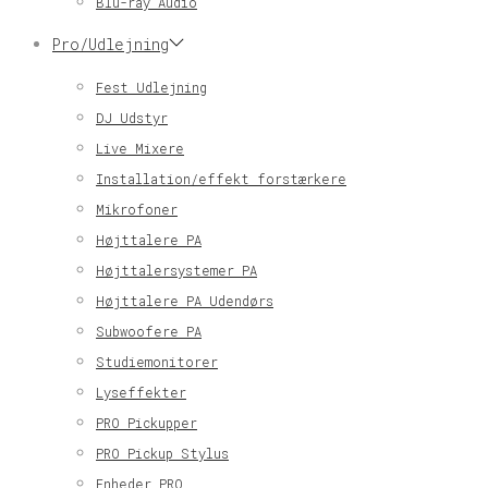
Blu-ray Audio
Pro/Udlejning
Fest Udlejning
DJ Udstyr
Live Mixere
Installation/effekt forstærkere
Mikrofoner
Højttalere PA
Højttalersystemer PA
Højttalere PA Udendørs
Subwoofere PA
Studiemonitorer
Lyseffekter
PRO Pickupper
PRO Pickup Stylus
Enheder PRO