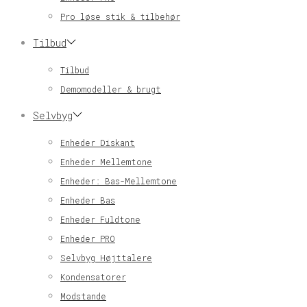
Pro løse stik & tilbehør
Tilbud
Tilbud
Demomodeller & brugt
Selvbyg
Enheder Diskant
Enheder Mellemtone
Enheder: Bas-Mellemtone
Enheder Bas
Enheder Fuldtone
Enheder PRO
Selvbyg Højttalere
Kondensatorer
Modstande