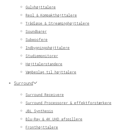
Gulvhøjttalere
Reol & Kompakthøjttalere
Trådløse & Streaminghøjttalere
Soundbarer
Subwoofere
Indbygningshøjttalere
Studiemonitorer
Højttalerstandere
Vægbeslag til højttalere
Surround
Surround Receivere
Surround Processorer & effektforstærkere
JBL Synthesis
Blu-Ray & 4K UHD afspillere
Fronthøjttalere