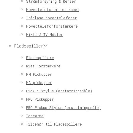
Strømforsyning & Renser
Hovedtelefoner med kabel
Trådløse hovedtelefoner
Hovedtelefonforstærkere
Hi-fi & TV Møbler
Pladespiller
Pladespillere
Riaa Forstærkere
MM Pickupper
MC pickupper
Pickup Stylus (erstatningsnåle)
PRO Pickupper
PRO Pickup Stylus (erstatningsnåle)
Tonearme
Tilbehør til Pladespillere