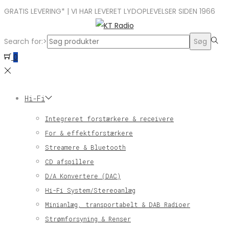
GRATIS LEVERING* | VI HAR LEVERET LYDOPLEVELSER SIDEN 1966
Search for:>
Søg
0
Hi-Fi
Integreret forstærkere & receivere
For & effektforstærkere
Streamere & Bluetooth
CD afspillere
D/A Konvertere (DAC)
Hi-Fi System/Stereoanlæg
Minianlæg, transportabelt & DAB Radioer
Strømforsyning & Renser