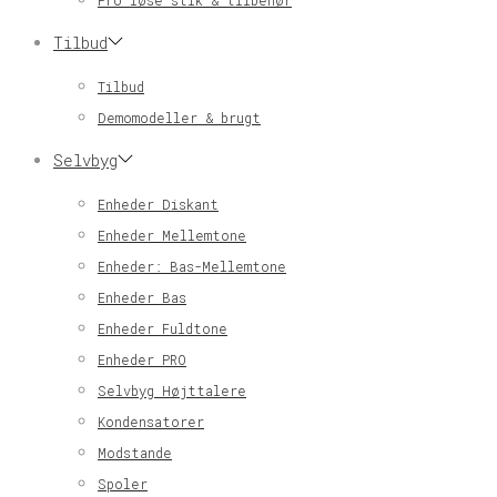
Pro løse stik & tilbehør
Tilbud
Tilbud
Demomodeller & brugt
Selvbyg
Enheder Diskant
Enheder Mellemtone
Enheder: Bas-Mellemtone
Enheder Bas
Enheder Fuldtone
Enheder PRO
Selvbyg Højttalere
Kondensatorer
Modstande
Spoler