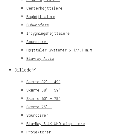
Centerhøjttalere
Baghøjttalere
Subwoofere
Inbygningshøjttalere
Soundbarer
Højttaler Systemer 5.1/7.1 m.m.
Blu-ray Audio
Billede
Skærme 32″ – 49″
Skærme 50″ – 59″
Skærme 60″ – 75″
Skærme 75″ +
Soundbarer
Blu-Ray & 4K UHD afspillere
Projektorer