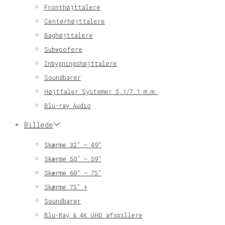
Fronthøjttalere
Centerhøjttalere
Baghøjttalere
Subwoofere
Inbygningshøjttalere
Soundbarer
Højttaler Systemer 5.1/7.1 m.m.
Blu-ray Audio
Billede
Skærme 32″ – 49″
Skærme 50″ – 59″
Skærme 60″ – 75″
Skærme 75″ +
Soundbarer
Blu-Ray & 4K UHD afspillere