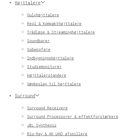
Højttalere
Gulvhøjttalere
Reol & Kompakthøjttalere
Trådløse & Streaminghøjttalere
Soundbarer
Subwoofere
Indbygningshøjttalere
Studiemonitorer
Højttalerstandere
Vægbeslag til højttalere
Surround
Surround Receivere
Surround Processorer & effektforstærkere
JBL Synthesis
Blu-Ray & 4K UHD afspillere