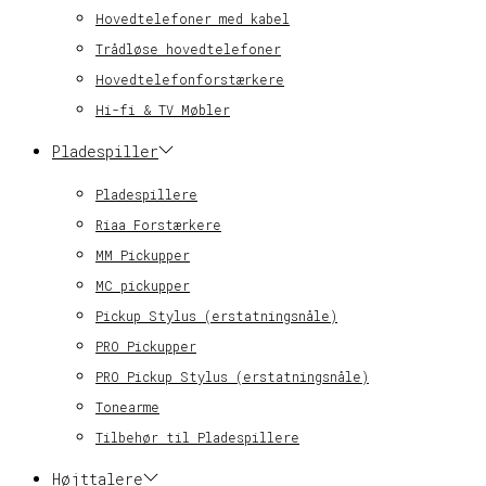
Hovedtelefoner med kabel
Trådløse hovedtelefoner
Hovedtelefonforstærkere
Hi-fi & TV Møbler
Pladespiller
Pladespillere
Riaa Forstærkere
MM Pickupper
MC pickupper
Pickup Stylus (erstatningsnåle)
PRO Pickupper
PRO Pickup Stylus (erstatningsnåle)
Tonearme
Tilbehør til Pladespillere
Højttalere