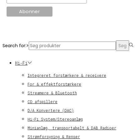
© KT Radio -2024
Search for:>
Søg
Hi-Fi
Integreret forstærkere & receivere
For & effektforstærkere
Streamere & Bluetooth
CD afspillere
D/A Konvertere (DAC)
Hi-Fi System/Stereoanlæg
Minianlæg, transportabelt & DAB Radioer
Strømforsyning & Renser