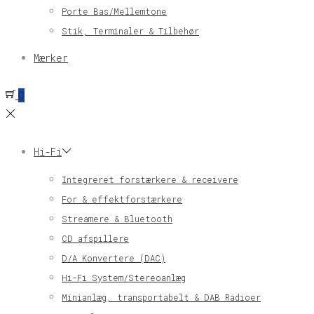
Porte Bas/Mellemtone
Stik, Terminaler & Tilbehør
Mærker
0
Hi-Fi
Integreret forstærkere & receivere
For & effektforstærkere
Streamere & Bluetooth
CD afspillere
D/A Konvertere (DAC)
Hi-Fi System/Stereoanlæg
Minianlæg, transportabelt & DAB Radioer