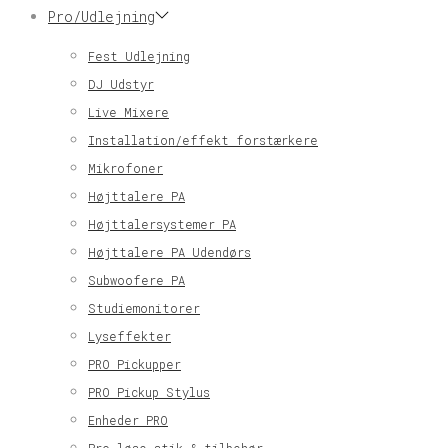
Pro/Udlejning
Fest Udlejning
DJ Udstyr
Live Mixere
Installation/effekt forstærkere
Mikrofoner
Højttalere PA
Højttalersystemer PA
Højttalere PA Udendørs
Subwoofere PA
Studiemonitorer
Lyseffekter
PRO Pickupper
PRO Pickup Stylus
Enheder PRO