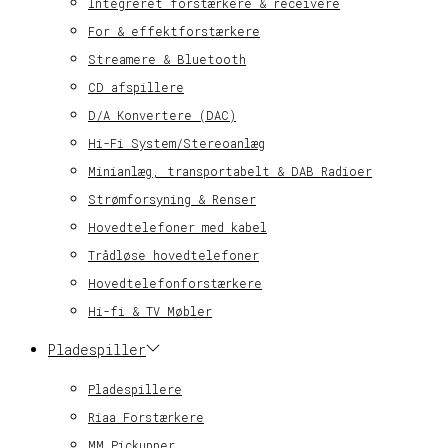
Integreret forstærkere & receivere
For & effektforstærkere
Streamere & Bluetooth
CD afspillere
D/A Konvertere (DAC)
Hi-Fi System/Stereoanlæg
Minianlæg, transportabelt & DAB Radioer
Strømforsyning & Renser
Hovedtelefoner med kabel
Trådløse hovedtelefoner
Hovedtelefonforstærkere
Hi-fi & TV Møbler
Pladespiller
Pladespillere
Riaa Forstærkere
MM Pickupper