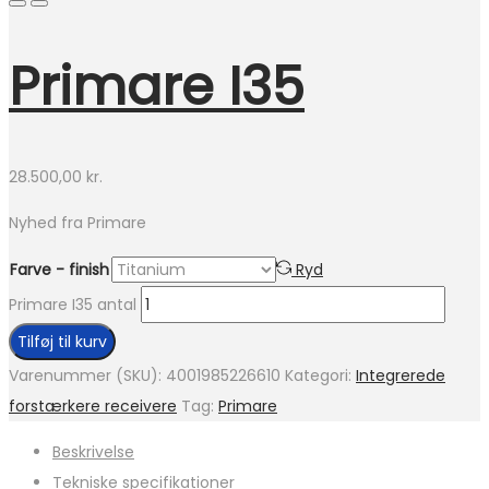
Primare I35
28.500,00
kr.
Nyhed fra Primare
Farve - finish
Ryd
Primare I35 antal
Tilføj til kurv
Varenummer (SKU):
4001985226610
Kategori:
Integrerede
forstærkere receivere
Tag:
Primare
Beskrivelse
Tekniske specifikationer