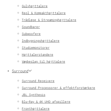
Gulvhøjttalere
Reol & Kompakthøjttalere
Trådløse & Streaminghøjttalere
Soundbarer
Subwoofere
Indbygningshøjttalere
Studiemonitorer
Højttalerstandere
Vægbeslag til højttalere
Surround
Surround Receivere
Surround Processorer & effektforstærkere
JBL Synthesis
Blu-Ray & 4K UHD afspillere
Fronthøjttalere