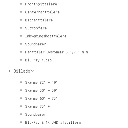
Fronthøjttalere
Centerhøjttalere
Baghøjttalere
Subwoofere
Inbygningshøjttalere
Soundbarer
Højttaler Systemer 5.1/7.1 m.m.
Blu-ray Audio
Billede
Skærme 32″ – 49″
Skærme 50″ – 59″
Skærme 60″ – 75″
Skærme 75″ +
Soundbarer
Blu-Ray & 4K UHD afspillere