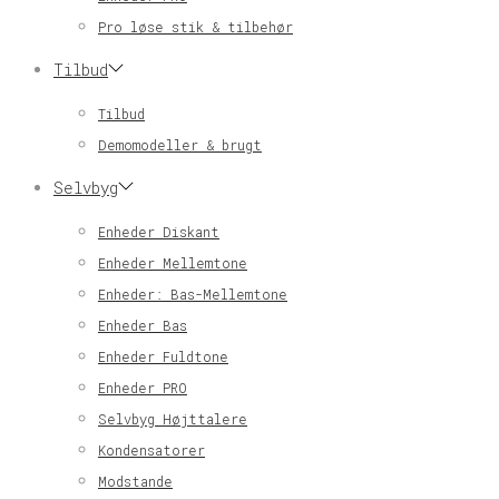
Pro løse stik & tilbehør
Tilbud
Tilbud
Demomodeller & brugt
Selvbyg
Enheder Diskant
Enheder Mellemtone
Enheder: Bas-Mellemtone
Enheder Bas
Enheder Fuldtone
Enheder PRO
Selvbyg Højttalere
Kondensatorer
Modstande