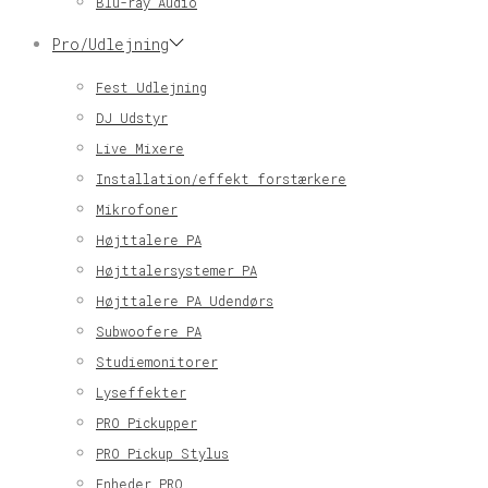
Blu-ray Audio
Pro/Udlejning
Fest Udlejning
DJ Udstyr
Live Mixere
Installation/effekt forstærkere
Mikrofoner
Højttalere PA
Højttalersystemer PA
Højttalere PA Udendørs
Subwoofere PA
Studiemonitorer
Lyseffekter
PRO Pickupper
PRO Pickup Stylus
Enheder PRO