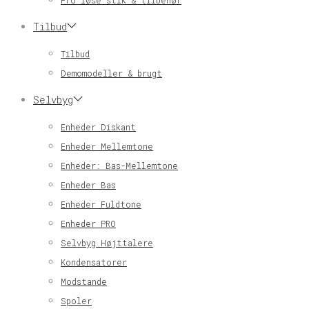
Pro løse stik & tilbehør
Tilbud
Tilbud
Demomodeller & brugt
Selvbyg
Enheder Diskant
Enheder Mellemtone
Enheder: Bas-Mellemtone
Enheder Bas
Enheder Fuldtone
Enheder PRO
Selvbyg Højttalere
Kondensatorer
Modstande
Spoler