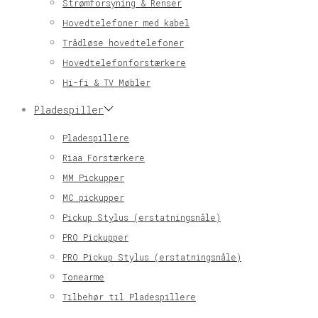
Strømforsyning & Renser
Hovedtelefoner med kabel
Trådløse hovedtelefoner
Hovedtelefonforstærkere
Hi-fi & TV Møbler
Pladespiller
Pladespillere
Riaa Forstærkere
MM Pickupper
MC pickupper
Pickup Stylus (erstatningsnåle)
PRO Pickupper
PRO Pickup Stylus (erstatningsnåle)
Tonearme
Tilbehør til Pladespillere