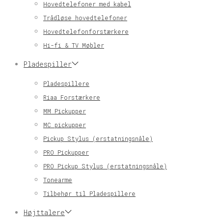
Hovedtelefoner med kabel
Trådløse hovedtelefoner
Hovedtelefonforstærkere
Hi-fi & TV Møbler
Pladespiller
Pladespillere
Riaa Forstærkere
MM Pickupper
MC pickupper
Pickup Stylus (erstatningsnåle)
PRO Pickupper
PRO Pickup Stylus (erstatningsnåle)
Tonearme
Tilbehør til Pladespillere
Højttalere