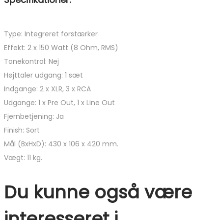
Type: Integreret forstærker
Effekt: 2 x 150 Watt (8 Ohm, RMS)
Tonekontrol: Nej
Højttaler udgang: 1 sæt
Indgange: 2 x XLR, 3 x RCA
Udgange: 1 x Pre Out, 1 x Line Out
Fjernbetjening: Ja
Finish: Sort
Mål (BxHxD): 430 x 106 x 420 mm.
Vægt: 11 kg.
Du kunne også være
interesseret i…