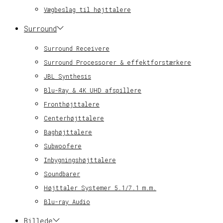
Vægbeslag til højttalere
Surround
Surround Receivere
Surround Processorer & effektforstærkere
JBL Synthesis
Blu-Ray & 4K UHD afspillere
Fronthøjttalere
Centerhøjttalere
Baghøjttalere
Subwoofere
Inbygningshøjttalere
Soundbarer
Højttaler Systemer 5.1/7.1 m.m.
Blu-ray Audio
Billede