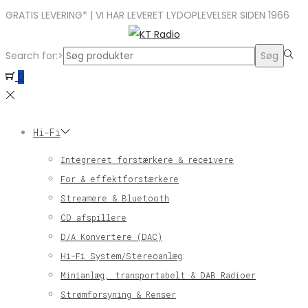
GRATIS LEVERING* | VI HAR LEVERET LYDOPLEVELSER SIDEN 1966
Search for:>
Søg
0
Hi-Fi
Integreret forstærkere & receivere
For & effektforstærkere
Streamere & Bluetooth
CD afspillere
D/A Konvertere (DAC)
Hi-Fi System/Stereoanlæg
Minianlæg, transportabelt & DAB Radioer
Strømforsyning & Renser