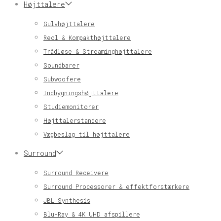
Højttalere
Gulvhøjttalere
Reol & Kompakthøjttalere
Trådløse & Streaminghøjttalere
Soundbarer
Subwoofere
Indbygningshøjttalere
Studiemonitorer
Højttalerstandere
Vægbeslag til højttalere
Surround
Surround Receivere
Surround Processorer & effektforstærkere
JBL Synthesis
Blu-Ray & 4K UHD afspillere