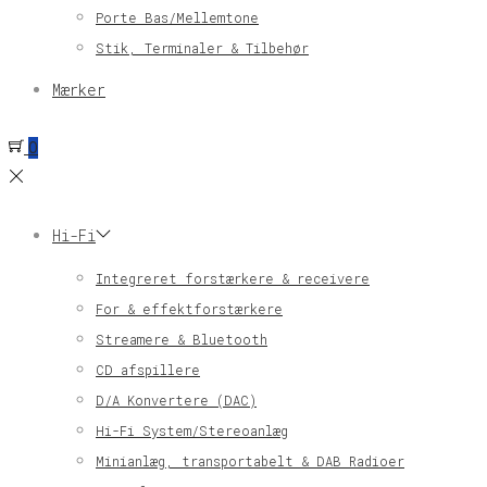
Porte Bas/Mellemtone
Stik, Terminaler & Tilbehør
Mærker
0
Hi-Fi
Integreret forstærkere & receivere
For & effektforstærkere
Streamere & Bluetooth
CD afspillere
D/A Konvertere (DAC)
Hi-Fi System/Stereoanlæg
Minianlæg, transportabelt & DAB Radioer