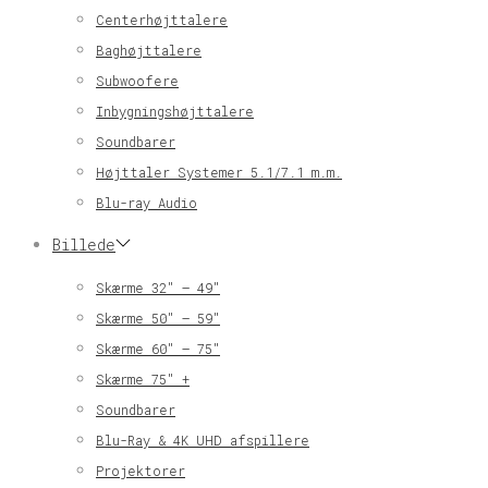
Centerhøjttalere
Baghøjttalere
Subwoofere
Inbygningshøjttalere
Soundbarer
Højttaler Systemer 5.1/7.1 m.m.
Blu-ray Audio
Billede
Skærme 32″ – 49″
Skærme 50″ – 59″
Skærme 60″ – 75″
Skærme 75″ +
Soundbarer
Blu-Ray & 4K UHD afspillere
Projektorer