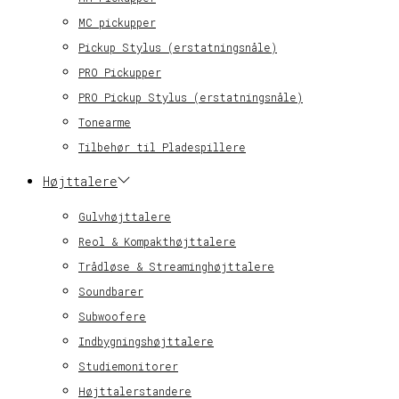
MC pickupper
Pickup Stylus (erstatningsnåle)
PRO Pickupper
PRO Pickup Stylus (erstatningsnåle)
Tonearme
Tilbehør til Pladespillere
Højttalere
Gulvhøjttalere
Reol & Kompakthøjttalere
Trådløse & Streaminghøjttalere
Soundbarer
Subwoofere
Indbygningshøjttalere
Studiemonitorer
Højttalerstandere