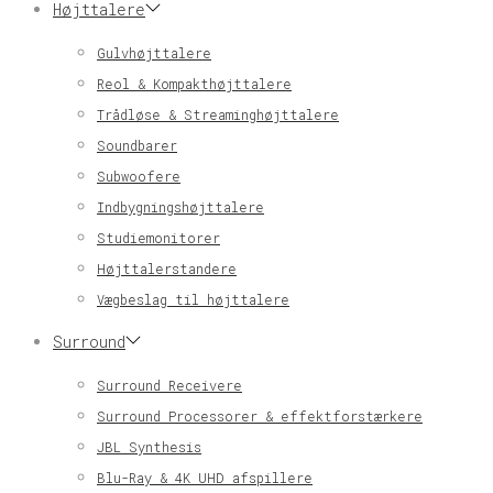
Højttalere
Gulvhøjttalere
Reol & Kompakthøjttalere
Trådløse & Streaminghøjttalere
Soundbarer
Subwoofere
Indbygningshøjttalere
Studiemonitorer
Højttalerstandere
Vægbeslag til højttalere
Surround
Surround Receivere
Surround Processorer & effektforstærkere
JBL Synthesis
Blu-Ray & 4K UHD afspillere