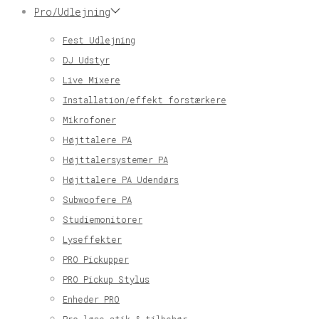
Pro/Udlejning
Fest Udlejning
DJ Udstyr
Live Mixere
Installation/effekt forstærkere
Mikrofoner
Højttalere PA
Højttalersystemer PA
Højttalere PA Udendørs
Subwoofere PA
Studiemonitorer
Lyseffekter
PRO Pickupper
PRO Pickup Stylus
Enheder PRO