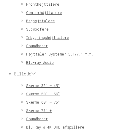
Fronthøjttalere
Centerhøjttalere
Baghøjttalere
Subwoofere
Inbygningshøjttalere
Soundbarer
Højttaler Systemer 5.1/7.1 m.m.
Blu-ray Audio
Billede
Skærme 32″ – 49″
Skærme 50″ – 59″
Skærme 60″ – 75″
Skærme 75″ +
Soundbarer
Blu-Ray & 4K UHD afspillere