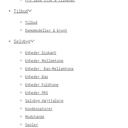
Pro løse stik & tilbehør
Tilbud
Tilbud
Demomodeller & brugt
Selvbyg
Enheder Diskant
Enheder Mellemtone
Enheder: Bas-Mellemtone
Enheder Bas
Enheder Fuldtone
Enheder PRO
Selvbyg Højttalere
Kondensatorer
Modstande
Spoler