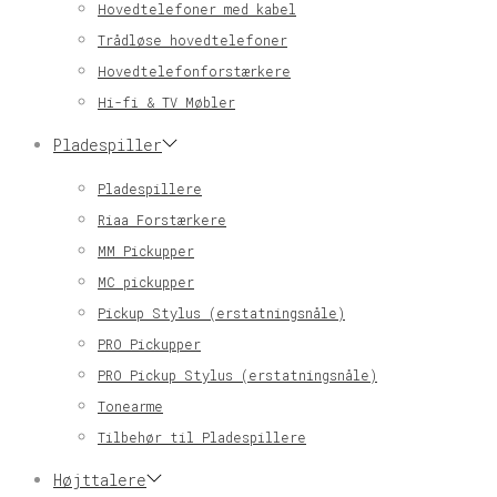
Hovedtelefoner med kabel
Trådløse hovedtelefoner
Hovedtelefonforstærkere
Hi-fi & TV Møbler
Pladespiller
Pladespillere
Riaa Forstærkere
MM Pickupper
MC pickupper
Pickup Stylus (erstatningsnåle)
PRO Pickupper
PRO Pickup Stylus (erstatningsnåle)
Tonearme
Tilbehør til Pladespillere
Højttalere