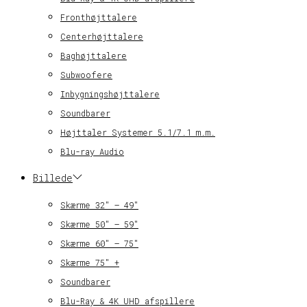
Fronthøjttalere
Centerhøjttalere
Baghøjttalere
Subwoofere
Inbygningshøjttalere
Soundbarer
Højttaler Systemer 5.1/7.1 m.m.
Blu-ray Audio
Billede
Skærme 32″ – 49″
Skærme 50″ – 59″
Skærme 60″ – 75″
Skærme 75″ +
Soundbarer
Blu-Ray & 4K UHD afspillere