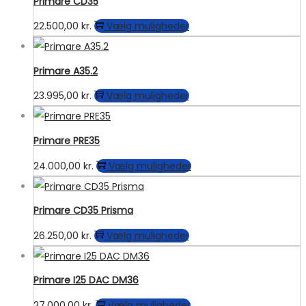
kan
Primare CD35
vælges
Dette
22.500,00
kr.
Vælg muligheder
på
vare
varesiden
har
Primare A35.2
flere
Dette
23.995,00
kr.
Vælg muligheder
varianter.
vare
Mulighederne
har
kan
Primare PRE35
flere
vælges
Dette
24.000,00
kr.
Vælg muligheder
varianter.
på
vare
Mulighederne
varesiden
har
kan
Primare CD35 Prisma
flere
vælges
Dette
26.250,00
kr.
Vælg muligheder
varianter.
på
vare
Mulighederne
varesiden
har
kan
Primare I25 DAC DM36
flere
vælges
Dette
27.000,00
kr.
Vælg muligheder