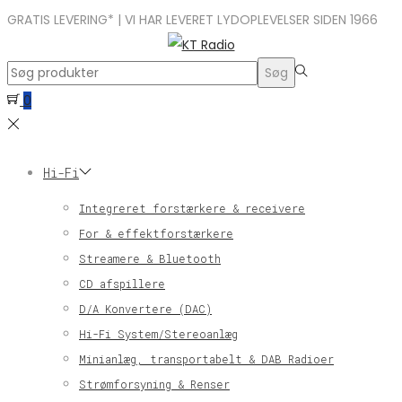
GRATIS LEVERING* | VI HAR LEVERET LYDOPLEVELSER SIDEN 1966
Search
Søg
for:>
0
Hi-Fi
Integreret forstærkere & receivere
For & effektforstærkere
Streamere & Bluetooth
CD afspillere
D/A Konvertere (DAC)
Hi-Fi System/Stereoanlæg
Minianlæg, transportabelt & DAB Radioer
Strømforsyning & Renser