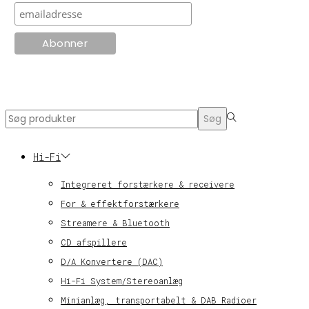
© KT Radio -2024
Search
Søg
for:>
Hi-Fi
Integreret forstærkere & receivere
For & effektforstærkere
Streamere & Bluetooth
CD afspillere
D/A Konvertere (DAC)
Hi-Fi System/Stereoanlæg
Minianlæg, transportabelt & DAB Radioer