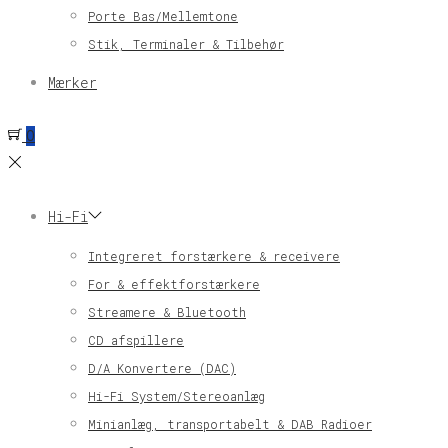
Porte Bas/Mellemtone
Stik, Terminaler & Tilbehør
Mærker
0
Hi-Fi
Integreret forstærkere & receivere
For & effektforstærkere
Streamere & Bluetooth
CD afspillere
D/A Konvertere (DAC)
Hi-Fi System/Stereoanlæg
Minianlæg, transportabelt & DAB Radioer