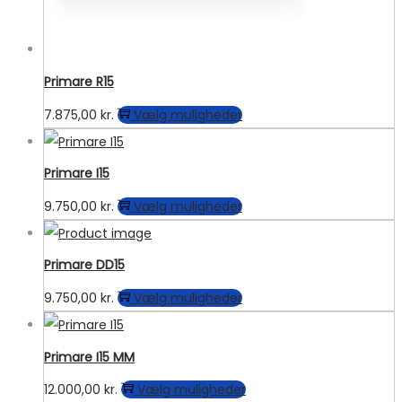
Primare R15
Dette
7.875,00
kr.
Vælg muligheder
vare
har
Primare I15
flere
Dette
9.750,00
kr.
Vælg muligheder
varianter.
vare
Mulighederne
har
kan
Primare DD15
flere
vælges
Dette
9.750,00
kr.
Vælg muligheder
varianter.
på
vare
Mulighederne
varesiden
har
kan
Primare I15 MM
flere
vælges
Dette
12.000,00
kr.
Vælg muligheder
varianter.