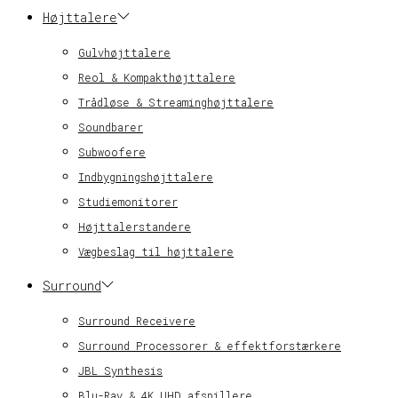
Højttalere
Gulvhøjttalere
Reol & Kompakthøjttalere
Trådløse & Streaminghøjttalere
Soundbarer
Subwoofere
Indbygningshøjttalere
Studiemonitorer
Højttalerstandere
Vægbeslag til højttalere
Surround
Surround Receivere
Surround Processorer & effektforstærkere
JBL Synthesis
Blu-Ray & 4K UHD afspillere