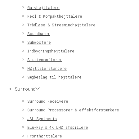
Gulvhøjttalere
Reol & Kompakthøjttalere
Trådløse & Streaminghøjttalere
Soundbarer
Subwoofere
Indbygningshøjttalere
Studiemonitorer
Højttalerstandere
Vægbeslag til højttalere
Surround
Surround Receivere
Surround Processorer & effektforstærkere
JBL Synthesis
Blu-Ray & 4K UHD afspillere
Fronthøjttalere