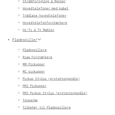
Strømforsyning & Renser
Hovedtelefoner med kabel
Trådløse hovedtelefoner
Hovedtelefonforstærkere
Hi-fi & TV Møbler
Pladespiller
Pladespillere
Riaa Forstærkere
MM Pickupper
MC pickupper
Pickup Stylus (erstatningsnåle)
PRO Pickupper
PRO Pickup Stylus (erstatningsnåle)
Tonearme
Tilbehør til Pladespillere