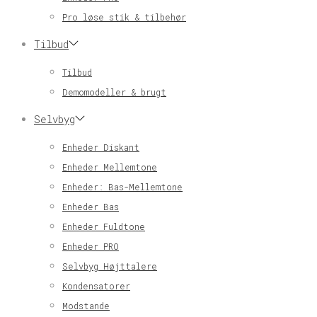
Pro løse stik & tilbehør
Tilbud
Tilbud
Demomodeller & brugt
Selvbyg
Enheder Diskant
Enheder Mellemtone
Enheder: Bas-Mellemtone
Enheder Bas
Enheder Fuldtone
Enheder PRO
Selvbyg Højttalere
Kondensatorer
Modstande