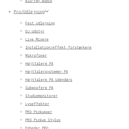
Blu-ray Audio
Pro/Udlejning
Fest Udlejning
DJ Udstyr
Live Mixere
Installation/effekt forstærkere
Mikrofoner
Højttalere PA
Højttalersystemer PA
Højttalere PA Udendørs
Subwoofere PA
Studiemonitorer
Lyseffekter
PRO Pickupper
PRO Pickup Stylus
Enheder PRO