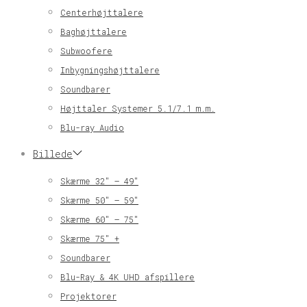
Centerhøjttalere
Baghøjttalere
Subwoofere
Inbygningshøjttalere
Soundbarer
Højttaler Systemer 5.1/7.1 m.m.
Blu-ray Audio
Billede
Skærme 32″ – 49″
Skærme 50″ – 59″
Skærme 60″ – 75″
Skærme 75″ +
Soundbarer
Blu-Ray & 4K UHD afspillere
Projektorer