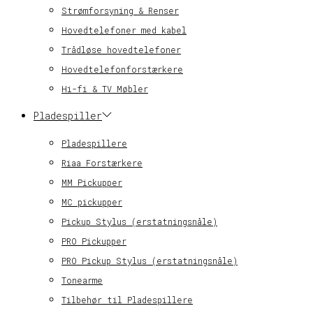
Strømforsyning & Renser
Hovedtelefoner med kabel
Trådløse hovedtelefoner
Hovedtelefonforstærkere
Hi-fi & TV Møbler
Pladespiller
Pladespillere
Riaa Forstærkere
MM Pickupper
MC pickupper
Pickup Stylus (erstatningsnåle)
PRO Pickupper
PRO Pickup Stylus (erstatningsnåle)
Tonearme
Tilbehør til Pladespillere