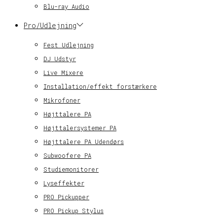
Blu-ray Audio
Pro/Udlejning
Fest Udlejning
DJ Udstyr
Live Mixere
Installation/effekt forstærkere
Mikrofoner
Højttalere PA
Højttalersystemer PA
Højttalere PA Udendørs
Subwoofere PA
Studiemonitorer
Lyseffekter
PRO Pickupper
PRO Pickup Stylus