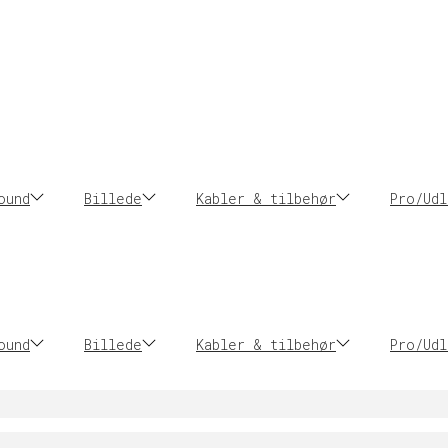
ound
Billede
Kabler & tilbehør
Pro/Udl
ound
Billede
Kabler & tilbehør
Pro/Udl