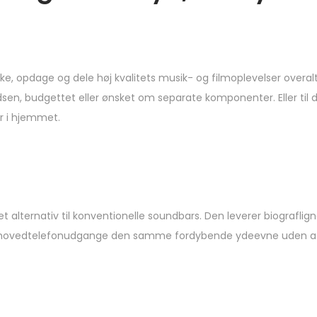
orske, opdage og dele høj kvalitets musik- og filmoplevelser overa
n, budgettet eller ønsket om separate komponenter. Eller til dig
r i hjemmet.
alternativ til konventionelle soundbars. Den leverer biografligne
løse hovedtelefonudgange den samme fordybende ydeevne uden 