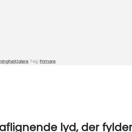
minghøjttalere
Tag:
Primare
aflignende lyd, der fylde