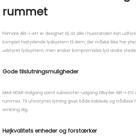
rummet
Primare Allt-i-ett er designet til, at alle i husstanden kan udf
komplet højtydende lydsystem til dem, der måske ikke har pladse
udstyret lydsystem, men ønsker kompromisløs lyd andre stede
Gode tilslutningsmuligheder
Med HDMI-indgang samt subwoofer-udgang tilbyder Allt-i-Ett et 
rummet. Til uforstyrret lytning giver både kablede og tråd
omkring dig.
Højkvalitets enheder og forstærker