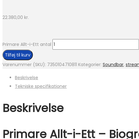
22.380,00
kr.
Primare Allt-i-Ett antal
Tilføj til kurv
Varenummer (SKU):
7350104710811
Kategorier:
Soundbar
,
strea
Beskrivelse
Tekniske specifikationer
Beskrivelse
Primare Allt-i-Ett – B
iogr