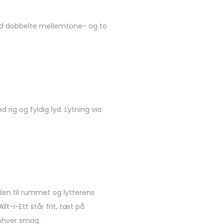
ed dobbelte mellemtone- og to
ig og fyldig lyd. Lytning via
yden til rummet og lytterens
t-i-Ett står frit, tæt på
enhver smag.