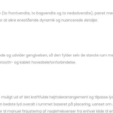
re (to frontvendte, to bagvendte og to nedadvendte), parret m
or at sikre enestående dynamik og nuancerede detaljer.
og udvider gengivelsen, så den fylder selv de største rum med r
uetooth- og kablet hovedtelefonforbindelse.
st muligt ud af det kraftfulde højttalerarrangement og tilpasse l
n bedste lyd overalt i rummet baseret på placering, uanset om All
er til manuel finjustering af nøglefrekvenser fra enhver kilde til 