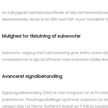
De indbyggede højttalere bestående af seks lavfrekvensdrive
diskantenheder, drives af en 300-watt DSP-styret forstærker f
Mulighed for tilslutning af subwoofer
Subwoofer-udgang med fuld basstyring giver endnu større dybde 
hovedtelefoner er lige så raffineret med avanceret trådløs Bl
Avanceret signalbehandling
Digital signalbehandling (DSP) er fuldt integreret for at få me
præferencer. Placeringsindstillinger optimerer outputtet for de
væggen eller i et hjørne. Grafisk EQ leverer en 11-bånds equaliz