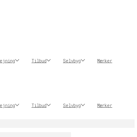
ejning
Tilbud
Selvbyg
Mærker
ejning
Tilbud
Selvbyg
Mærker