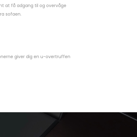
emt at få adgang til og overvåge
ra sofaen.
onerne giver dig en u-overtruffen