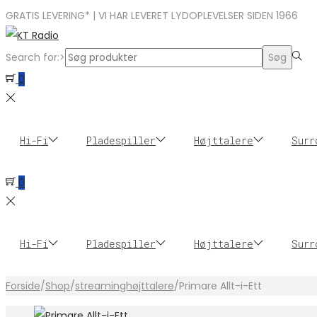
GRATIS LEVERING* | VI HAR LEVERET LYDOPLEVELSER SIDEN 1966
Search for:>
Søg
0
Hi-Fi
Pladespiller
Højttalere
Surr
0
Hi-Fi
Pladespiller
Højttalere
Surr
Forside
/
Shop
/
streaminghøjttalere
/
Primare Allt-i-Ett