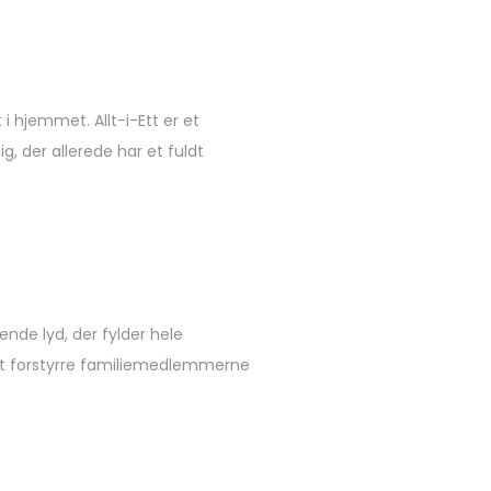
lt i hjemmet.
Allt-i-Ett er et
, der allerede har et fuldt
nde lyd, der fylder hele
at forstyrre familiemedlemmerne