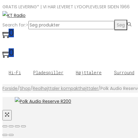
GRATIS LEVERING* | VI HAR LEVERET LYDOPLEVELSER SIDEN 1966
Search for:>
Søg
0
0
Hi-Fi
Pladespiller
Højttalere
Surround
Forside
/
Shop
/
Reolhøjttaler kompakthøjttaler
/
Polk Audio Reser