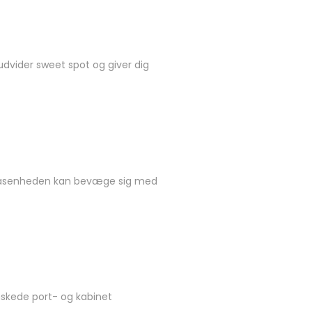
udvider sweet spot og giver dig
t basenheden kan bevæge sig med
ønskede port- og kabinet