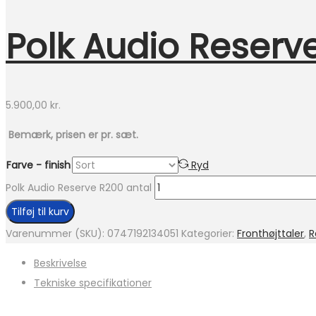
Polk Audio Reserv
5.900,00
kr.
Bemærk, prisen er pr. sæt.
Farve - finish
Ryd
Polk Audio Reserve R200 antal
Tilføj til kurv
Varenummer (SKU):
0747192134051
Kategorier:
Fronthøjttaler
,
R
Beskrivelse
Tekniske specifikationer