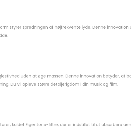
orm styrer spredningen af ​​højfrekvente lyde. Denne innovation 
idde.
keglestivhed uden at øge massen. Denne innovation betyder, a
ng. Du vil opleve større detaljerigdom i din musik og film.
er, kaldet Eigentone-filtre, der er indstillet til at absorbere u