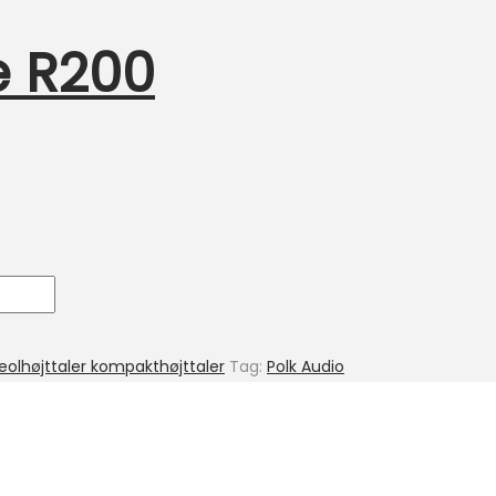
e R200
eolhøjttaler kompakthøjttaler
Tag:
Polk Audio