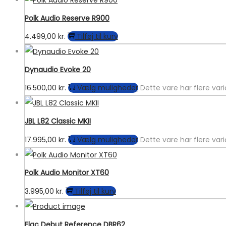
Polk Audio Reserve R900
4.499,00
kr.
Tilføj til kurv
Dynaudio Evoke 20
16.500,00
kr.
Vælg muligheder
Dette vare har flere va
JBL L82 Classic MKII
17.995,00
kr.
Vælg muligheder
Dette vare har flere va
Polk Audio Monitor XT60
3.995,00
kr.
Tilføj til kurv
Elac Debut Reference DBR62